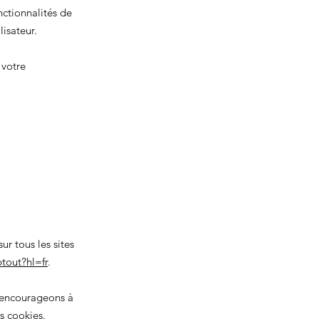
ctionnalités de
isateur.
votre
r tous les sites
tout?hl=fr
.
s encourageons à
s cookies.