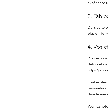
expérience ut
3. Table
Dans cette s
plus d'infor
4. Vos c
Pour en savo
définis et d
https://abou
Il est égale
paramètres c
dans le me
Veuillez not