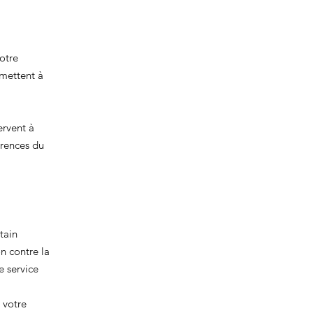
votre
rmettent à
ervent à
érences du
tain
n contre la
e service
 votre