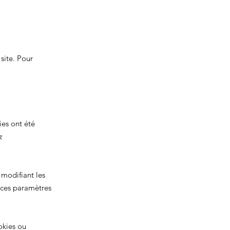
site. Pour
ies ont été
z
 modifiant les
 ces paramètres
okies ou