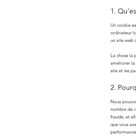
1. Qu'es
Un cookie est
ordinateur l
un site web d
La chose la p
améliorer la
site et les p
2. Pourq
Nous pouvons
nombre de ra
fraude, et af
que vous avez
performances,