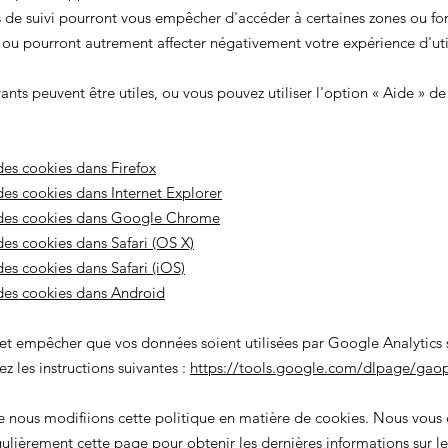
 de suivi pourront vous empêcher d'accéder à certaines zones ou fon
, ou pourront autrement affecter négativement votre expérience d'util
vants peuvent être utiles, ou vous pouvez utiliser l'option
«
Aide
»
de 
es cookies dans Firefox
es cookies dans Internet Explorer
des cookies dans Google Chrome
es cookies dans Safari (OS X)
es cookies dans Safari (iOS)
des cookies dans Android
 et empêcher que vos données soient utilisées par Google Analytics su
z les instructions suivantes :
https://tools.google.com/dlpage/gaop
ue nous modifiions cette politique en matière de cookies. Nous vou
gulièrement cette page pour obtenir les dernières informations sur le