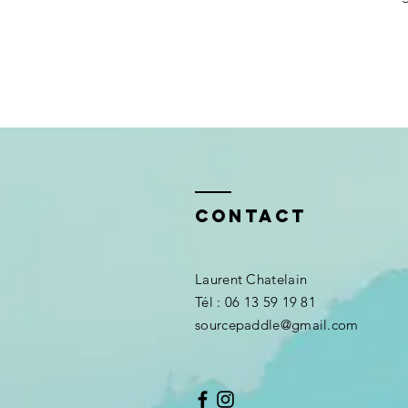
Contact
Laurent Chatelain
​​Tél : 06 13 59 19 81
sourcepaddle@gmail.com