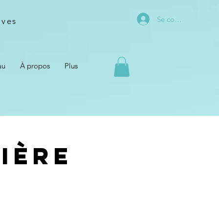
Se connecter
ives
au
À propos
Plus
ière